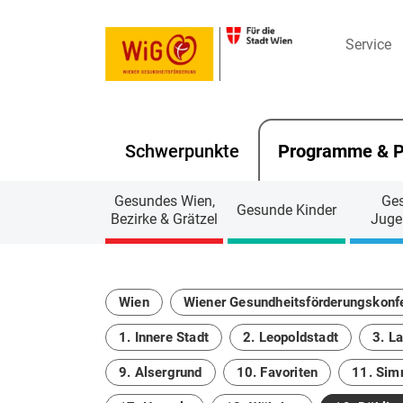
Service
Schwerpunkte
Programme & P
Navigation überspringen
Gesundes Wien,
Ge
Gesunde Kinder
Bezirke & Grätzel
Juge
Wien
Wiener Gesundheitsförderungskonf
1. Innere Stadt
2. Leopoldstadt
3. L
9. Alsergrund
10. Favoriten
11. Sim