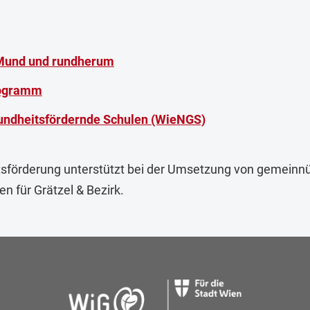
 Mund und rundherum
rogramm
ndheitsfördernde Schulen (WieNGS)
sförderung unterstützt bei der Umsetzung von gemeinnüt
n für Grätzel & Bezirk.