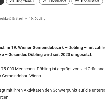
g
20. Brigittenau
21. Floridsdorf
22. Donaustadt
zirke & Grätzel
19. Döbling
ist im 19. Wiener Gemeindebezirk – Döbling – mit zahl
e – Gesundes Döbling wird seit 2023 umgesetzt.
5.000 Menschen. Döbling ist geprägt von viel Grünland, 
n Gemeindebau Wiens.
t mit ihren Aktivitäten den Schwerpunkt auf die untersch
rcen.