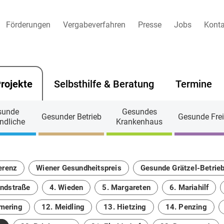
Förderungen
Vergabeverfahren
Presse
Jobs
Konta
rojekte
Selbsthilfe & Beratung
Termine
sunde
Gesundes
Gesunder Betrieb
Gesunde Frei
ndliche
Krankenhaus
erenz
Wiener Gesundheitspreis
Gesunde Grätzel-Betrie
andstraße
4. Wieden
5. Margareten
6. Mariahilf
mering
12. Meidling
13. Hietzing
14. Penzing