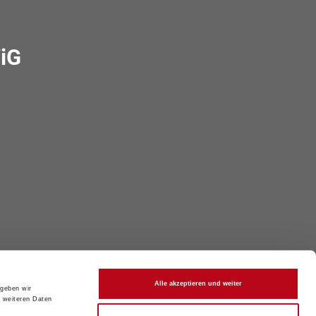
iG
Alle akzeptieren und weiter
 geben wir
t weiteren Daten