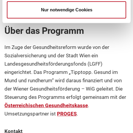
Nur notwendige Cookies
Über das Programm
Im Zuge der Gesundheitsreform wurde von der
Sozialversicherung und der Stadt Wien ein
Landesgesundheitsförderungsfonds (LGFF)
eingerichtet. Das Programm „Tipptopp. Gesund im
Mund und rundherum“ wird daraus finanziert und von
der Wiener Gesundheitsförderung – WiG geleitet. Die
Steuerung des Programms erfolgt gemeinsam mit der
Österreichischen Gesundheitskasse
.
Umsetzungspartner ist
PROGES
.
Kontakt