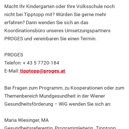
Macht Ihr Kindergarten oder Ihre Volksschule noch
nicht bei Tipptopp mit? Würden Sie gerne mehr
erfahren? Dann wenden Sie sich an das
Koordinationsbüro unseres Umsetzungspartners
PROGES und vereinbaren Sie einen Termin.
PROGES
Telefon: + 43 5 7720-184
E-Mail:
tipptopp
@
proges
.
at
Bei Fragen zum Programm, zu Kooperationen oder zum
Themenbereich Mundgesundheit in der Wiener
Gesundheitsförderung – WiG wenden Sie sich an:
Maria Wiesinger, MA
Gesundheitsreferentin, Programmleiterin „Tipptopp.