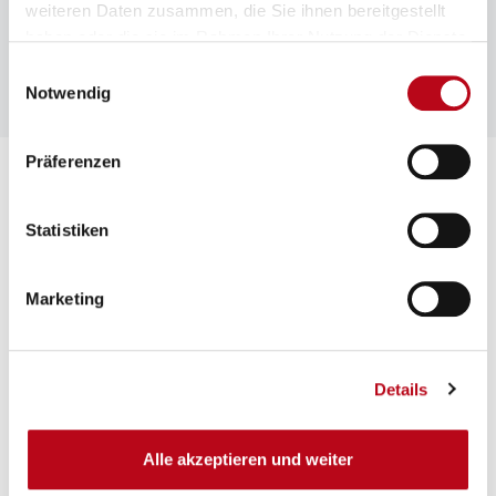
gesunder Zähne.
weiteren Daten zusammen, die Sie ihnen bereitgestellt
haben oder die sie im Rahmen Ihrer Nutzung der Dienste
gesammelt haben.
Einwilligungsauswahl
Notwendig
Präferenzen
Impressionen
Statistiken
Marketing
Previous
Next
Details
Johannes Hloch
Alle akzeptieren und weiter
es Hloch