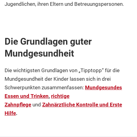
Jugendlichen, ihren Eltern und Betreuungspersonen.
Die Grundlagen guter
Mundgesundheit
Die wichtigsten Grundlagen von „Tipptopp“ für die
Mundgesundheit der Kinder lassen sich in drei
Schwerpunkten zusammenfassen:
Mundgesundes
Essen und Trinken
,
richtige
Zahnpflege
und
Zahnärztliche Kontrolle und Erste
Hilfe
.