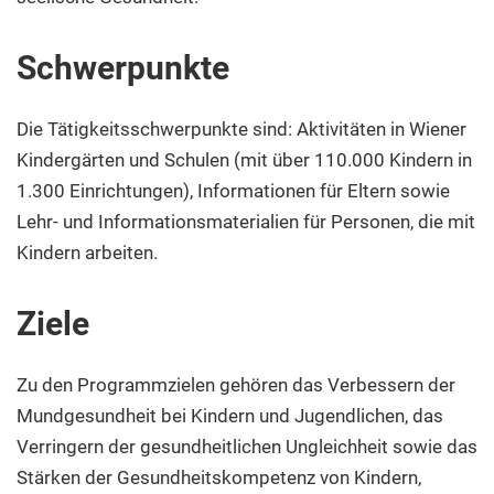
Schwerpunkte
Die Tätigkeitsschwerpunkte sind: Aktivitäten in Wiener
Kindergärten und Schulen (mit über 110.000 Kindern in
1.300 Einrichtungen), Informationen für Eltern sowie
Lehr- und Informationsmaterialien für Personen, die mit
Kindern arbeiten.
Ziele
Zu den Programmzielen gehören das Verbessern der
Mundgesundheit bei Kindern und Jugendlichen, das
Verringern der gesundheitlichen Ungleichheit sowie das
Stärken der Gesundheitskompetenz von Kindern,