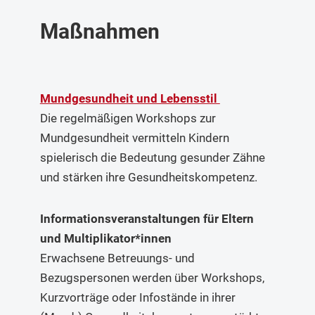
Maßnahmen
Mundgesundheit und Lebensstil
Die regelmäßigen Workshops zur
Mundgesundheit vermitteln Kindern
spielerisch die Bedeutung gesunder Zähne
und stärken ihre Gesundheitskompetenz.
Informationsveranstaltungen für Eltern
und Multiplikator*innen
Erwachsene Betreuungs- und
Bezugspersonen werden über Workshops,
Kurzvorträge oder Infostände in ihrer