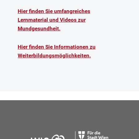
Hier finden Sie umfangreiches
Lernmaterial und Videos zur
Mundgesundheit.
Hier finden Sie Informationen zu
Weiterbildungsmöglichkeiten.