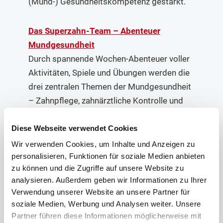
(Mund-) Gesundheitskompetenz gestärkt.
Das Superzahn-Team – Abenteuer
Mundgesundheit
Durch spannende Wochen-Abenteuer voller
Aktivitäten, Spiele und Übungen werden die
drei zentralen Themen der Mundgesundheit
– Zahnpflege, zahnärztliche Kontrolle und
Ernährung – auf spielerische und
motivierende Weise vermittelt.
Diese Webseite verwendet Cookies
Wir verwenden Cookies, um Inhalte und Anzeigen zu
personalisieren, Funktionen für soziale Medien anbieten
Zahntheater
zu können und die Zugriffe auf unsere Website zu
Das Wandertheater zieht durch interessierte
analysieren. Außerdem geben wir Informationen zu Ihrer
Wiener Volksschulen und Mittelschulen. Die
Verwendung unserer Website an unsere Partner für
Schüler*innen lernen dabei auf humorvolle
soziale Medien, Werbung und Analysen weiter. Unsere
Weise wertvolles über die Bedeutung
Partner führen diese Informationen möglicherweise mit