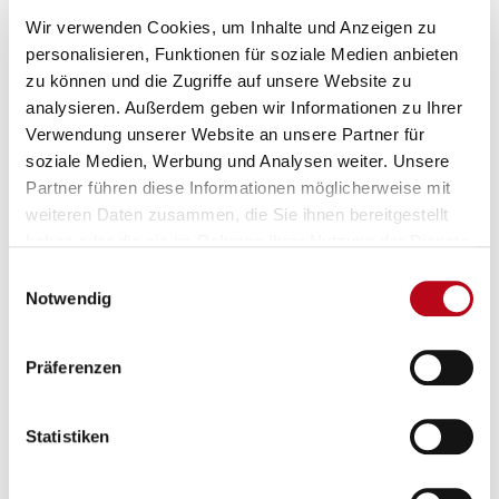
Wir verwenden Cookies, um Inhalte und Anzeigen zu
Breites Angebot und finanzielle Förderung
personalisieren, Funktionen für soziale Medien anbieten
zu können und die Zugriffe auf unsere Website zu
analysieren. Außerdem geben wir Informationen zu Ihrer
Verschiedenste gesundheitsfördernde Angebote
Verwendung unserer Website an unsere Partner für
stehen zur Auswahl, um Wiener Schulen bei ihrer
soziale Medien, Werbung und Analysen weiter. Unsere
Gesundheitsförderung zu unterstützen. Über 100
Partner führen diese Informationen möglicherweise mit
Angebote in den fünf Bereichen Bewegung, Ernährung,
weiteren Daten zusammen, die Sie ihnen bereitgestellt
psychosoziale Gesundheit, Schulentwicklung und
haben oder die sie im Rahmen Ihrer Nutzung der Dienste
Suchtprävention finden sich derzeit auf der Online-
gesammelt haben.
Einwilligungsauswahl
Notwendig
Plattform. Die Schulen aller Schultypen können aus den
verschiedenen qualitätsgesicherten Workshops
auswählen. Eine Förderung kann beantragt werden.
Präferenzen
Weitere Informationen dazu finden sich hier:
Statistiken
"Gesunde Angebote für Schulen!"