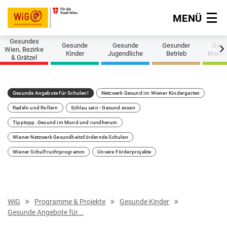
MENÜ
Navigation überspringen
Gesundes
Gesunde
Gesunde
Gesunder
Gesu
Next
Wien, Bezirke
Kinder
Jugendliche
Betrieb
Krank
& Grätzel
Gesunde Angebote für Schulen!
Netzwerk Gesund im Wiener Kindergarten
Radeln und Rollern
Schlau sein - Gesund essen
Tipptopp. Gesund im Mund und rundherum
Wiener Netzwerk Gesundheitsfördernde Schulen
Wiener Schulfruchtprogramm
Unsere Förderprojekte
WiG
Programme & Projekte
Gesunde Kinder
Gesunde Angebote für...