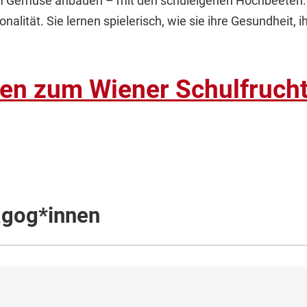
Gemüse anbauen – mit den schuleigenen Hochbeeten. Di
nalität. Sie lernen spielerisch, wie sie ihre Gesundheit, 
ten zum Wiener Schulfruc
agog*innen