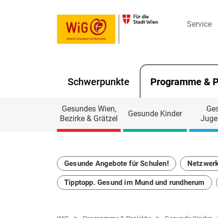
Service
Schwerpunkte
Programme & P
Navigation überspringen
Gesundes Wien,
Ge
Gesunde Kinder
Bezirke & Grätzel
Juge
Gesunde Angebote für Schulen!
Netzwerk
Tipptopp. Gesund im Mund und rundherum