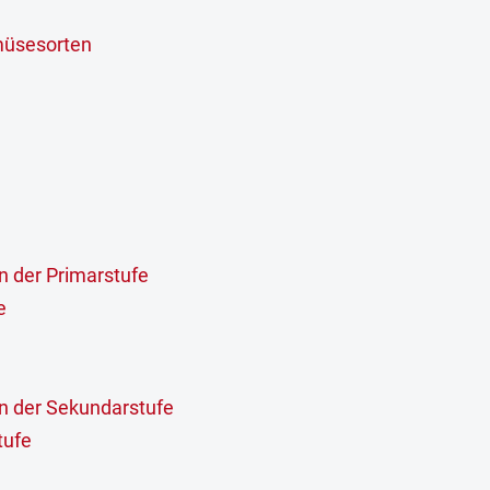
müsesorten
 der Primarstufe
e
n der Sekundarstufe
tufe