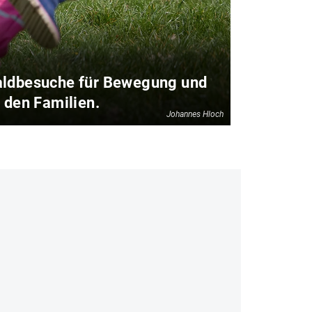
Diese „G
Waldbesuche für Bewegung und
Außerde
 den Familien.
Johannes Hloch