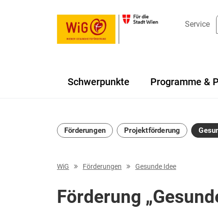
Service
Schwerpunkte
Programme & P
Navigation überspringen
Förderungen
Projektförderung
Gesun
WiG
Förderungen
Gesunde Idee
Förderung „Gesunde