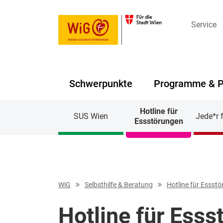
Service
Schwerpunkte
Programme & P
Navigation überspringen
Hotline für
SUS Wien
Jede*r 
Essstörungen
WiG
Selbsthilfe & Beratung
Hotline für Essst
Hotline für Ess