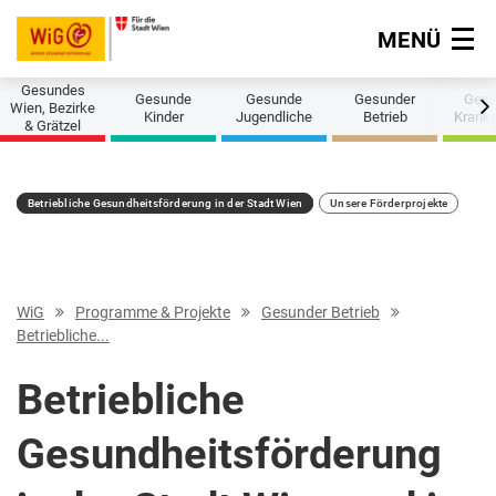
MENÜ
Navigation überspringen
Gesundes
Gesunde
Gesunde
Gesunder
Gesu
Next
Wien, Bezirke
Kinder
Jugendliche
Betrieb
Krank
& Grätzel
Betriebliche Gesundheitsförderung in der Stadt Wien
Unsere Förderprojekte
WiG
Programme & Projekte
Gesunder Betrieb
Betriebliche...
Betriebliche
Gesundheitsförderung