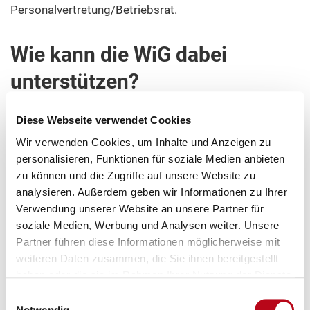
Personalvertretung/Betriebsrat.
Wie kann die WiG dabei
unterstützen?
Die Wiener Gesundheitsförderung – WiG unterstützt
Diese Webseite verwendet Cookies
Dienststellen der Stadt Wien sowie stadtnahe
Wir verwenden Cookies, um Inhalte und Anzeigen zu
Organisationen sowohl fachlich als auch finanziell bei
personalisieren, Funktionen für soziale Medien anbieten
zu können und die Zugriffe auf unsere Website zu
der Planung und Umsetzung von BGF-Projekten u. a.
analysieren. Außerdem geben wir Informationen zu Ihrer
durch die Bereitstellung einer begleitenden
Verwendung unserer Website an unsere Partner für
Prozessberatung. Die Projektsteuerung und ­leitung
soziale Medien, Werbung und Analysen weiter. Unsere
wird von der jeweiligen Organisation selbst
Partner führen diese Informationen möglicherweise mit
durchgeführt.
weiteren Daten zusammen, die Sie ihnen bereitgestellt
haben oder die sie im Rahmen Ihrer Nutzung der Dienste
gesammelt haben.
Kontaktieren Sie uns für eine unverbindliche
Einwilligungsauswahl
Notwendig