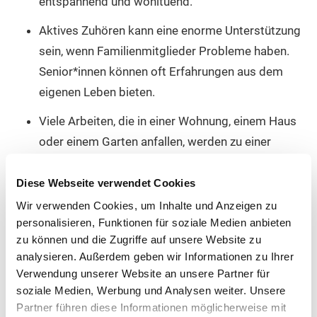
entspannend und wohltuend.
Aktives Zuhören kann eine enorme Unterstützung
sein, wenn Familienmitglieder Probleme haben.
Senior*innen können oft Erfahrungen aus dem
eigenen Leben bieten.
Viele Arbeiten, die in einer Wohnung, einem Haus
oder einem Garten anfallen, werden zu einer
großen Belastung, wenn sie zwischen Beruf und
Kinderbetreuung „miterledigt“ werden sollen. Hier
Diese Webseite verwendet Cookies
können Familienmitglieder, die nicht mehr im
Wir verwenden Cookies, um Inhalte und Anzeigen zu
personalisieren, Funktionen für soziale Medien anbieten
Berufsleben stehen, enorm unterstützen. Ob sie
zu können und die Zugriffe auf unsere Website zu
den Garten für die Kinder und Enkel betreuen,
analysieren. Außerdem geben wir Informationen zu Ihrer
beim Bügeln mithelfen oder, wenn sie das gerne
Verwendung unserer Website an unsere Partner für
machen, sich kleiner Reparaturen annehmen – zu
soziale Medien, Werbung und Analysen weiter. Unsere
tun wird es sicher genug geben.
Partner führen diese Informationen möglicherweise mit