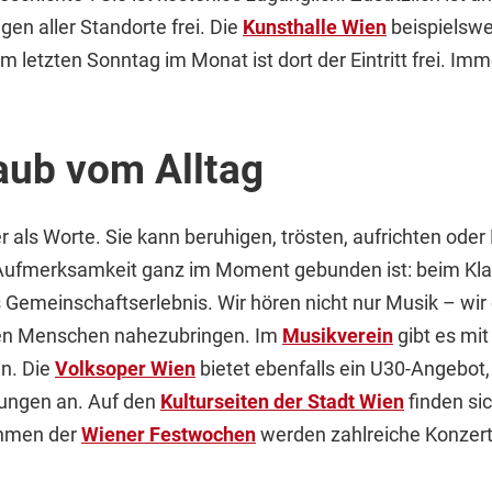
gen aller Standorte frei. Die
Kunsthalle Wien
beispielswe
etzten Sonntag im Monat ist dort der Eintritt frei. Immer 
aub vom Alltag
r als Worte. Sie kann beruhigen, trösten, aufrichten od
e Aufmerksamkeit ganz im Moment gebunden ist: beim Kla
 Gemeinschaftserlebnis. Wir hören nicht nur Musik – wir
ngen Menschen nahezubringen. Im
Musikverein
gibt es mi
n. Die
Volksoper Wien
bietet ebenfalls ein U30-Angebot
gungen an. Auf den
Kulturseiten der Stadt Wien
finden si
ahmen der
Wiener Festwochen
werden zahlreiche Konzerte