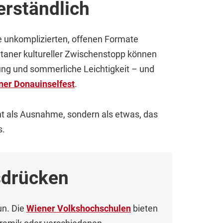
erständlich
e unkomplizierten, offenen Formate
ntaner kultureller Zwischenstopp können
ng und sommerliche Leichtigkeit – und
ner Donauinselfest
.
cht als Ausnahme, sondern als etwas, das
s.
usdrücken
un. Die
Wiener Volkshochschulen
bieten