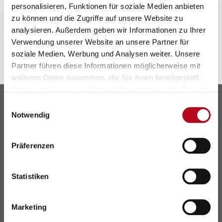
den Themen Bewegung, Ernährung und Seelische
personalisieren, Funktionen für soziale Medien anbieten
Gesundheit.
zu können und die Zugriffe auf unsere Website zu
analysieren. Außerdem geben wir Informationen zu Ihrer
Verwendung unserer Website an unsere Partner für
soziale Medien, Werbung und Analysen weiter. Unsere
Partner führen diese Informationen möglicherweise mit
weiteren Daten zusammen, die Sie ihnen bereitgestellt
haben oder die sie im Rahmen Ihrer Nutzung der Dienste
gesammelt haben.
Einwilligungsauswahl
Notwendig
Präferenzen
Statistiken
Wiener Gesundheitsförderung –
Marketing
WiG