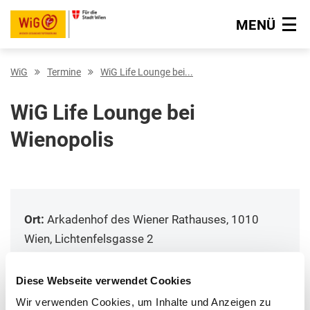
MENÜ
Navigation überspringen
WiG
Termine
WiG Life Lounge bei...
WiG Life Lounge bei
Wienopolis
Ort:
Arkadenhof des Wiener Rathauses, 1010
Wien, Lichtenfelsgasse 2
Termin:
Di, 25. August 2026 09:00 Uhr - Di, 25.
August 2026 17:00 Uhr
Diese Webseite verwendet Cookies
Anmerkungen:
Kostenloses Mitmachangebot zu
Wir verwenden Cookies, um Inhalte und Anzeigen zu