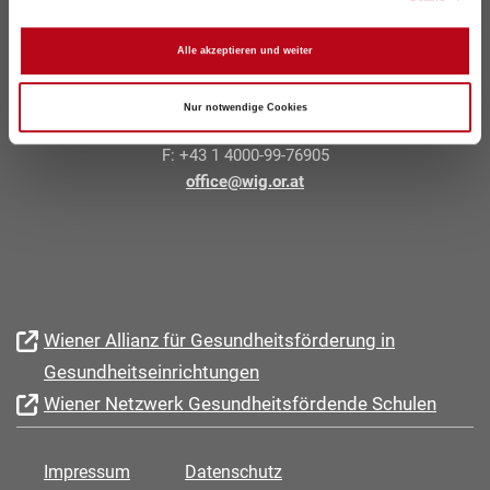
Wiener Gesundheitsförderung –
WiG
Alle akzeptieren und weiter
Treustraße 35 – 43, Stiege 6, 1. Stock, 1200 Wien
Nur notwendige Cookies
T: +43 1 4000-76905
F: +43 1 4000-99-76905
office@wig.or.at
Wiener Allianz für Gesundheitsförderung in
Gesundheitseinrichtungen
Wiener Netzwerk Gesundheitsfördende Schulen
Impressum
Datenschutz