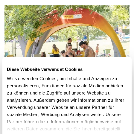
Diese Webseite verwendet Cookies
Wir verwenden Cookies, um Inhalte und Anzeigen zu
personalisieren, Funktionen für soziale Medien anbieten
zu können und die Zugriffe auf unsere Website zu
analysieren. Außerdem geben wir Informationen zu Ihrer
WiG/Zsolt Marton
Verwendung unserer Website an unsere Partner für
Download für Print
soziale Medien, Werbung und Analysen weiter. Unsere
Download für Web
Partner führen diese Informationen möglicherweise mit
weiteren Daten zusammen, die Sie ihnen bereitgestellt
Tipps für das eigene Wohlbefinden und jede Menge