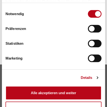
haben oder die sie im Rahmen Ihrer Nutzung der Dienste
Spaß bietet die Life Lounge Sommertour im Juli im
gesammelt haben.
Einwilligungsauswahl
Simmeringer Bad, Familienbad Schweizergarten sowie
Notwendig
Augarten und im Strandbad Gänsehäufel. © WiG/Zsolt
Marton
Präferenzen
Statistiken
Marketing
Details
Alle akzeptieren und weiter