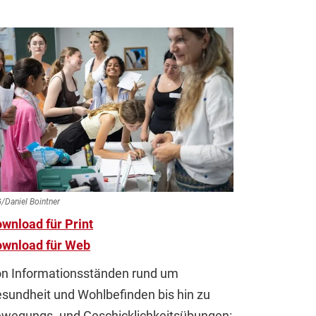
/Daniel Bointner
wnload für Print
wnload für Web
n Informationsständen rund um
sundheit und Wohlbefinden bis hin zu
wegungs- und Geschicklichkeitsübungen: