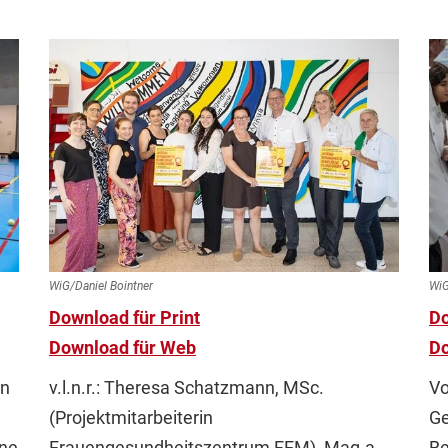
WiG/Daniel Bointner
WiG
Download für Print
Do
Download für Web
Do
en
v.l.n.r.: Theresa Schatzmann, MSc.
Vo
(Projektmitarbeiterin
Ge
ene
Frauengesundheitszentrum FEM), Mag.a
Be