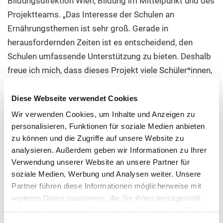
Bildungsdirektion Wien, Bildung im Mittelpunkt und des
Projektteams. „Das Interesse der Schulen an
Ernährungsthemen ist sehr groß. Gerade in
herausfordernden Zeiten ist es entscheidend, den
Schulen umfassende Unterstützung zu bieten. Deshalb
freue ich mich, dass dieses Projekt viele Schüler*innen,
Pädagog*innen und Eltern erreicht und damit einen
wichtigen Beitrag zur Gesundheitsförderung leistet“,
Diese Webseite verwendet Cookies
betont Dr. Klaus Ropin, Leiter des Fonds Gesundes
Wir verwenden Cookies, um Inhalte und Anzeigen zu
Österreich (FGÖ).
personalisieren, Funktionen für soziale Medien anbieten
zu können und die Zugriffe auf unsere Website zu
analysieren. Außerdem geben wir Informationen zu Ihrer
Vielfältige Maßnahmen für alle Beteiligten
Verwendung unserer Website an unsere Partner für
Das Projekt „Schlau sein – Gesund essen“ vermittelt in
soziale Medien, Werbung und Analysen weiter. Unsere
vielfältigen Workshops fundiertes Wissen zu
Partner führen diese Informationen möglicherweise mit
ausgewogener Ernährung. Schüler*innen,
weiteren Daten zusammen, die Sie ihnen bereitgestellt
haben oder die sie im Rahmen Ihrer Nutzung der Dienste
Pädagog*innen sowie Eltern und
gesammelt haben.