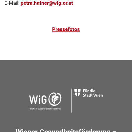
E-Mail:
petra.hafner@wig.or.at
Pressefotos