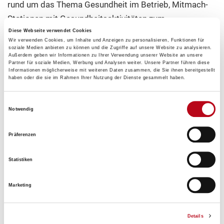
rund um das Thema Gesundheit im Betrieb, Mitmach-
Stationen mit Gesundheitsaktivitäten zum
Ausprobieren sowie auf gesunde Snacks freuen. Bei
Diese Webseite verwendet Cookies
Wir verwenden Cookies, um Inhalte und Anzeigen zu personalisieren, Funktionen für
der Veranstaltung werden Kooperationspartner*innen,
soziale Medien anbieten zu können und die Zugriffe auf unsere Website zu analysieren.
Außerdem geben wir Informationen zu Ihrer Verwendung unserer Website an unsere
wie AUVAsicher, fit2work, Österreichisches Netzwerk
Partner für soziale Medien, Werbung und Analysen weiter. Unsere Partner führen diese
Informationen möglicherweise mit weiteren Daten zusammen, die Sie ihnen bereitgestellt
für betriebliche Gesundheitsförderung (ÖNBGF) sowie
haben oder die sie im Rahmen Ihrer Nutzung der Dienste gesammelt haben.
die Life Lounge der Wiener Gesundheitsförderung –
WiG, vor Ort sein, um das Thema Gesundheitsförderung
Einwilligungsauswahl
Notwendig
aus unterschiedlichen Perspektiven zu beleuchten.
Präferenzen
Die Teilnahme ist kostenlos, es ist keine Anmeldung
notwendig. Einfach eine kurze Pause einlegen,
Statistiken
vorbeischauen, mehr erfahren und aktiv im Grätzel
Marketing
werden! Weitere Informationen finden Sie
hier
.
Über das Projekt
Details