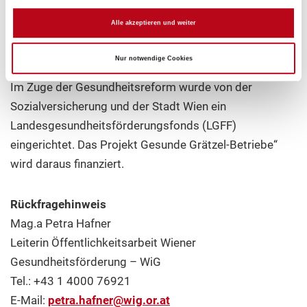
Mit dem Projekt „Gesunde Grätzel-Betriebe“
Alle akzeptieren und weiter
unterstützt die Wiener Gesundheitsförderung – WiG
kleine Unternehmen dabei, ihre Stärken sichtbar zu
Nur notwendige Cookies
machen und Gesundheit in den Mittelpunkt zu stellen.
Im Zuge der Gesundheitsreform wurde von der
Sozialversicherung und der Stadt Wien ein
Landesgesundheitsförderungsfonds (LGFF)
eingerichtet. Das Projekt Gesunde Grätzel-Betriebe“
wird daraus finanziert.
Rückfragehinweis
Mag.a Petra Hafner
Leiterin Öffentlichkeitsarbeit Wiener
Gesundheitsförderung – WiG
Tel.: +43 1 4000 76921
E-Mail:
petra.hafner@wig.or.at