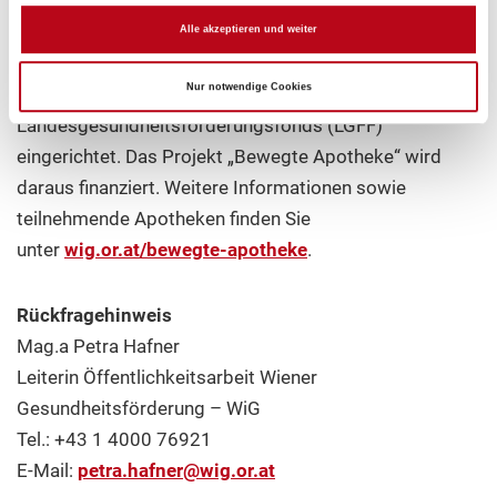
gibt es 55 Apotheken in 21 Bezirken, die regelmäßige
Nordic-Walking-Treffen anbieten. Im Zuge der
Alle akzeptieren und weiter
Gesundheitsreform wurde von der Sozialversicherung
Nur notwendige Cookies
und der Stadt Wien ein
Landesgesundheitsförderungsfonds (LGFF)
eingerichtet. Das Projekt „Bewegte Apotheke“ wird
daraus finanziert. Weitere Informationen sowie
teilnehmende Apotheken finden Sie
unter
wig.or.at/bewegte-apotheke
.
Rückfragehinweis
Mag.a Petra Hafner
Leiterin Öffentlichkeitsarbeit Wiener
Gesundheitsförderung – WiG
Tel.: +43 1 4000 76921
E-Mail:
petra.hafner
@
wig.or
.
at