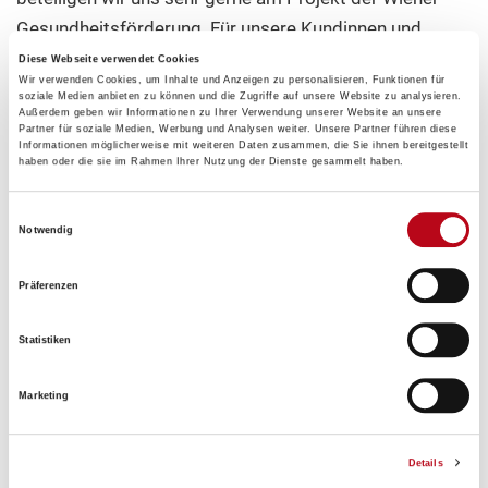
Gesundheitsförderung. Für unsere Kundinnen und
Kunden schafft das Angebot einen niederschwelligen
Diese Webseite verwendet Cookies
Wir verwenden Cookies, um Inhalte und Anzeigen zu personalisieren, Funktionen für
Zugang zu mehr Bewegung, stärkt das
soziale Medien anbieten zu können und die Zugriffe auf unsere Website zu analysieren.
Außerdem geben wir Informationen zu Ihrer Verwendung unserer Website an unsere
Gemeinschaftsgefühl in der Nachbarschaft und zeigt,
Partner für soziale Medien, Werbung und Analysen weiter. Unsere Partner führen diese
wie wichtig Prävention für ein gesundes Leben ist“, ist
Informationen möglicherweise mit weiteren Daten zusammen, die Sie ihnen bereitgestellt
haben oder die sie im Rahmen Ihrer Nutzung der Dienste gesammelt haben.
Mag. Aylin Neulinger, Konzessionärin der „Apotheke
zum Rothen Krebs“, überzeugt.
Einwilligungsauswahl
Notwendig
Über das Projekt „Bewegte Apotheke“
Präferenzen
Die „Bewegte Apotheke“ ist ein Projekt der Wiener
Gesundheitsförderung – WiG in Zusammenarbeit mit
Statistiken
Wiener Apotheken und setzt ein niederschwelliges
Nordic-Walking-Angebot auf Grundlage eines
Marketing
Multiplikator*innen-Konzepts um. Das Projekt wird
kontinuierlich auf ganz Wien ausgeweitet. Mittlerweile
Details